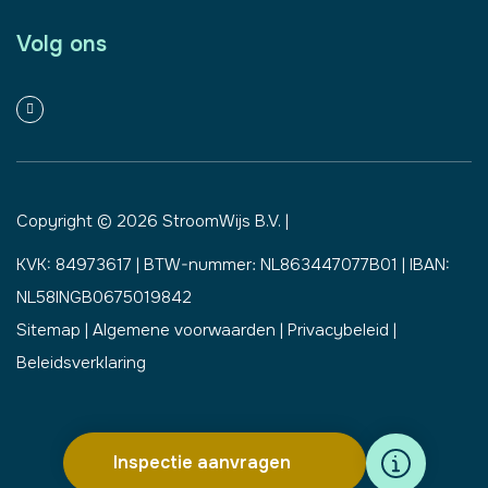
Volg ons
Copyright © 2026
StroomWijs B.V.
|
KVK: 84973617 | BTW-nummer: NL863447077B01 | IBAN:
NL58INGB0675019842
Sitemap
|
Algemene voorwaarden
|
Privacybeleid
|
Beleidsverklaring
Inspectie aanvragen