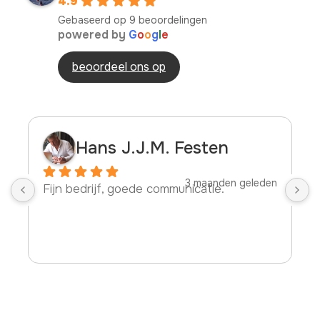
4.9
Gebaseerd op 9 beoordelingen
powered by
G
o
o
g
l
e
beoordeel ons op
Hans J.J.M. Festen
3 maanden geleden
Fijn bedrijf, goede communicatie.